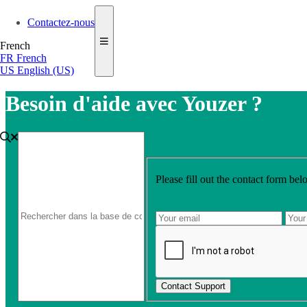
Contactez-nous
French
FR
French
US
English (US)
Besoin d'aide avec Youzer ?
Please fill out the contact form be
Contact Support