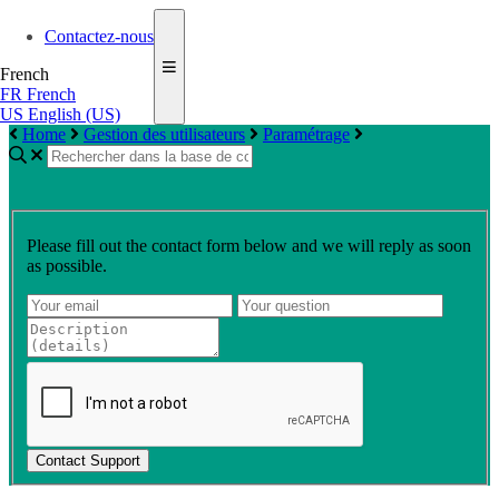
Contactez-nous
French
FR
French
US
English (US)
Home
Gestion des utilisateurs
Paramétrage
Please fill out the contact form below and we will reply as soon
as possible.
Contact Support