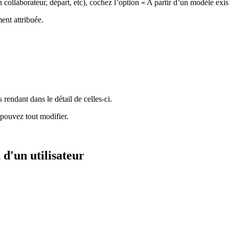
n collaborateur, départ, etc), cochez l’option « A partir d’un modèle exi
ent attribuée.
 rendant dans le détail de celles-ci.
 pouvez tout modifier.
 d'un utilisateur