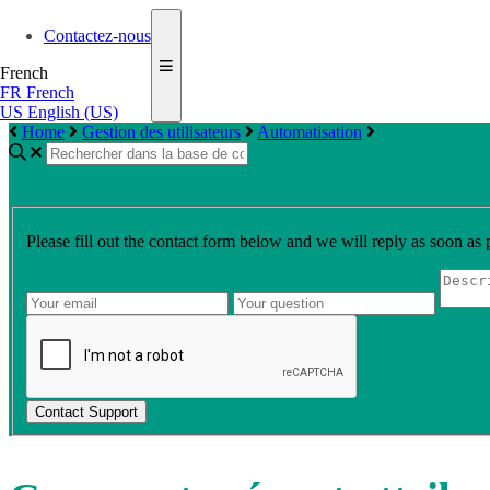
Contactez-nous
French
FR
French
US
English (US)
Home
Gestion des utilisateurs
Automatisation
Please fill out the contact form below and we will reply as soon as 
Contact Support