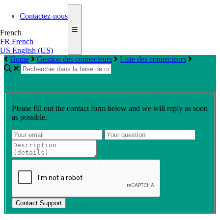
Contactez-nous
French
FR
French
US
English (US)
Home
Gestion des connecteurs
Liste des connecteurs
Please fill out the contact form below and we will reply as soon
as possible.
Contact Support